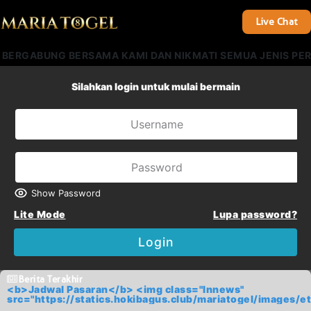
Live Chat
 BERGABUNG BERSAMA KAMI DAN NIKMATI SEMUA JENIS PER
Silahkan login untuk mulai bermain
Show Password
Lite Mode
Lupa password?
Login
Berita Terakhir
<b>Jadwal Pasaran</b> <img class="lnnews"
src="https://statics.hokibagus.club/mariatogel/imag