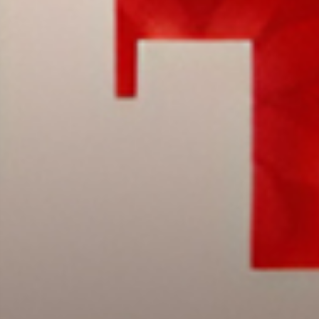
115
Tepung
116
Bayi Minu
117
Becak
118
Tenun Puc
119
Tentara
120
Bedak
121
Tentara
122
Tengok Or
123
Tengok Or
124
Tempat Ti
125
Tempat R
126
Beli Ikan 
127
Tembakau