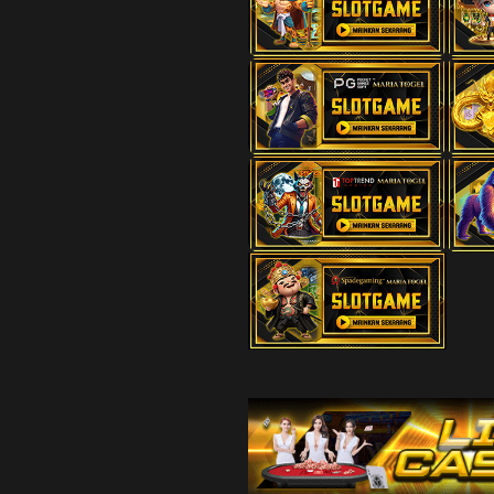
21
Jejaka Tua
Lesmana 
22
Janda Muda
Grendel -
23
Berandal - 
Citraksa
24
Pengembar
- Tas - Ra
25
Nenek Moy
Sikat - T
26
Putri Raja