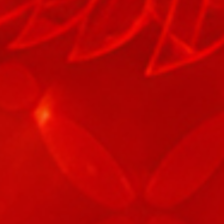
67
Anjing
68
Tuli
69
Anjing Ber
70
Tukar Cinc
71
Anjing Me
72
Tukang Pu
73
Truk Milite
74
Truk Bara
75
Antar May
76
Anting-an
77
Api
78
Arang