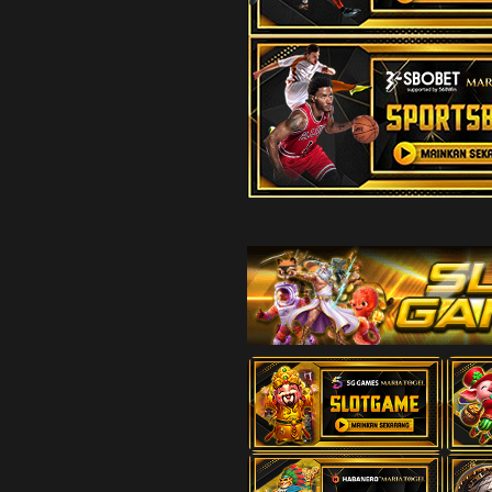
15
Pendeta W
Manggis -
16
Orang Bon
Anggur - B
17
Penolong -
18
Putri Raja
Engsel - D
19
Kekasih - 
Bemo - N
20
Pahlawan -
Sabuk - W