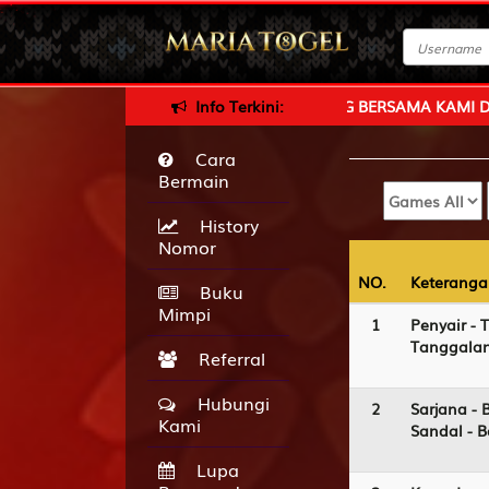
IATOGEL - SELAMAT BERGABUNG BERSAMA KAMI DAN NIKMATI 
Info Terkini:
Cara
Bermain
History
Nomor
NO.
NO.
Keteranga
Keteranga
Buku
Mimpi
1
Penyair - 
Tanggalan
Referral
Hubungi
2
Sarjana - 
Kami
Sandal - 
Lupa