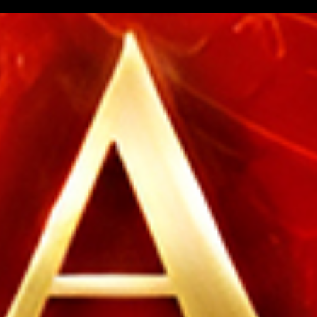
38
Orang Gila 
Buriswara
39
Siluman Ai
Toples - W
40
Putri Kipas
Apokat,Alp
41
Petani - Pe
Cukur - Ir
42
Prajurit -
Angin - Ci
43
Raksasa - 
Es - Praha