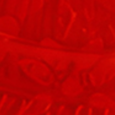
55
Ambil Da
56
Anak Kam
57
Anak Kunc
58
Anak Naik
59
Angkat Ba
60
Weker
61
Wat Siam
62
Wanita Pu
63
Ubi
64
Tusuk Gigi
65
Tupai
66
Anjing