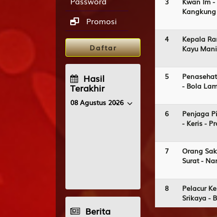
Password
3
Kwan Im -
Kangkung 
Promosi
4
Kepala Ra
Daftar
Kayu Manis
5
Penasehat
Hasil
- Bola La
Terakhir
08 Agustus 2026
6
Penjaga Pi
OREGON06
- Keris - 
2406
CALIFORNIA
7
Orang Sak
1417
Surat - N
FLORIDA EVE
1048
8
Pelacur Ke
Srikaya - 
OREGON09
0198
Berita