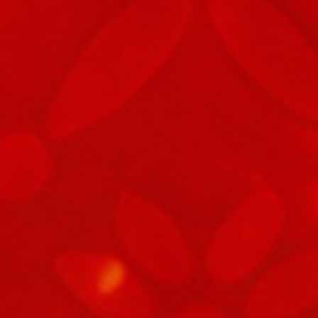
79
Topi
80
Arloji
81
Tokong Te
82
Toko Kain
83
Tiup Harm
84
Ayam Kal
85
Tinta Ste
86
Babi Huta
87
Badminto
88
Tinta
89
Baju Cina
90
Baker Rum