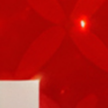
103
Batu Nisa
104
Tiang Kap
105
Tertabrak
106
Terong
107
Termos
108
Terlangga
109
Terlangga
110
Terlangga
111
Terhalang
112
Terhalang
113
Bawang
114
Bayar Paj