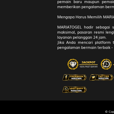
pemain baru maupun pemain 
Ceret - Se
memberikan pengalaman berma
Mengapa Harus Memilih MAR
33
Penipu - K
Aswatam
MARIATOGEL hadir sebagai s
maksimal, pasaran resmi leng
layanan pelanggan 24 jam.
34
Ibu Suri -
Jika Anda mencari platform t
Kunti
pengalaman bermain terbaik -
35
Budha - Ka
Bagaspati
36
Wanita Sih
- Pintu - 
37
Dewa Maut
- Rokok - 
© Cop