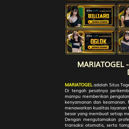
Engsel - D
27
Si Ceroboh
Gedung Bi
28
Anak Sakti
Sepatu - R
29
Penari - C
MARIATOGEL - 
Sekolahan 
30
Penjual Da
MARIATOGEL
adalah Situs Tog
Sendok - K
Di tengah pesatnya perkemba
mampu memberikan pengalama
kenyamanan dan keamanan. MA
31
Pemburu - 
menawarkan kualitas layanan t
Baju - Pan
besar yang membuat setiap m
Dengan mengutamakan profes
transaksi otomatis, serta ta
32
Kepala Des