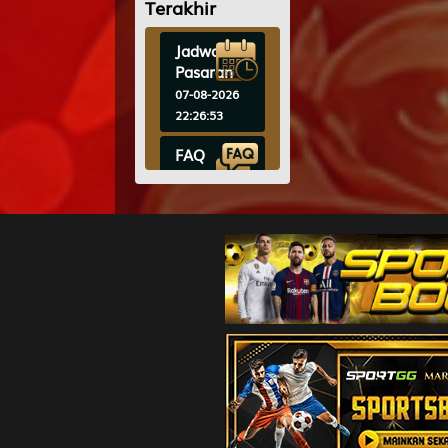
Terakhir
9
Istri Sejati
Mobil - Se
Jadwal
Pasaran
10
Peti Mati 
07-08-2026
Arjuna da
22:26:53
FAQ
11
Raja - Nag
07-08-2026
Samiaji
22:26:53
Hadiah &
12
Wanita Can
Diskon
Bubuk - O
07-08-2026
22:26:53
13
Ahli Nujum
Jadwal
Abiyasa
Bank
07-08-2026
14
Orang Buta
22:26:53
Destarata