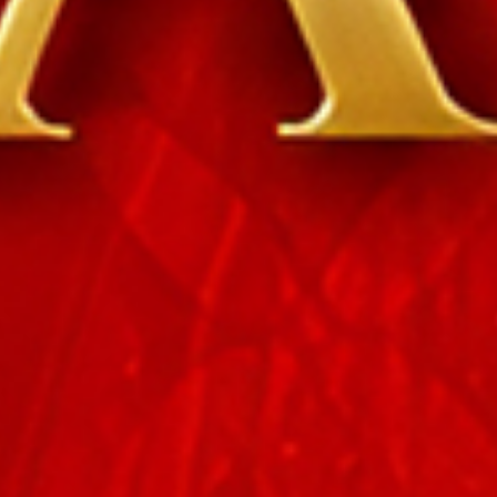
44
Hidung Bel
Meja - Arj
45
Udang ke
46
Langit
47
Tanah
48
Gula
49
Obat
50
Ahli Nuju
51
Air Gripe
52
Air Panas
53
Alat Tulis
54
Ambil Air