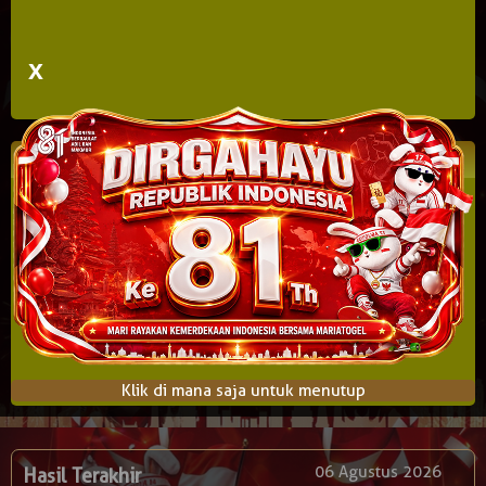
x
Riwayat Withdraw Mariatogel
Klik di mana saja untuk menutup
06 Agustus 2026
Hasil Terakhir