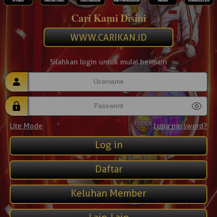
Cari Kami Disini
WWW.CARIKAN.ID
Silahkan login untuk mulai bermain
Lite Mode
Lupa password?
Daftar
Keluhan Member